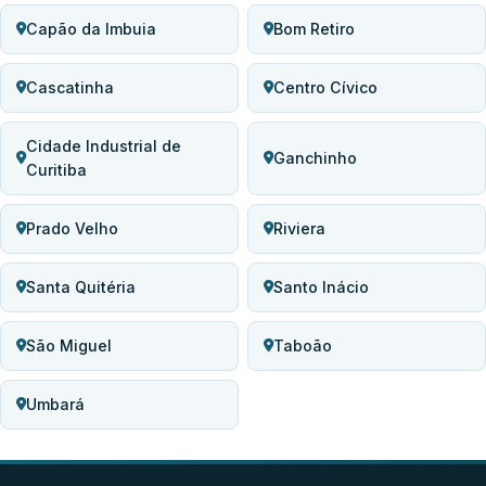
Capão da Imbuia
Bom Retiro
Cascatinha
Centro Cívico
Cidade Industrial de
Ganchinho
Curitiba
Prado Velho
Riviera
Santa Quitéria
Santo Inácio
São Miguel
Taboão
Umbará