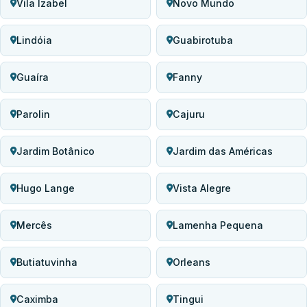
Vila Izabel
Novo Mundo
Lindóia
Guabirotuba
Guaíra
Fanny
Parolin
Cajuru
Jardim Botânico
Jardim das Américas
Hugo Lange
Vista Alegre
Mercês
Lamenha Pequena
Butiatuvinha
Orleans
Caximba
Tingui