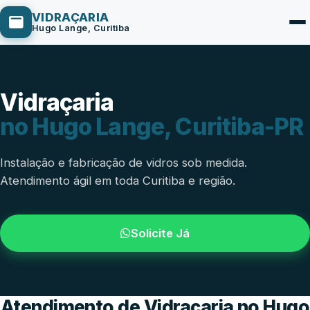
VIDRAÇARIA
Hugo Lange, Curitiba
Vidraçaria
Box de Vidro
no Hugo Lange, Curitiba-PR
Portas em Vidro
Guarda-Corpo
Instalação e fabricação de vidros sob medida.
Atendimento ágil em toda Curitiba e região.
Janelas de Vidro
Espelho Sob Medida
Solicite Já
Fachada de Vidro
Parede de Vidro
Cobertura de Vidro
Atendimento de Vidraçaria no Hugo