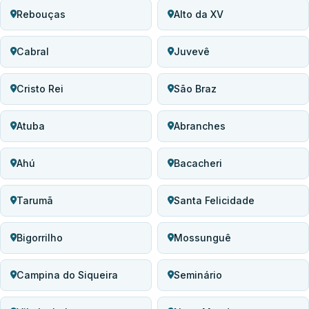
Rebouças
Alto da XV
Cabral
Juvevê
Cristo Rei
São Braz
Atuba
Abranches
Ahú
Bacacheri
Tarumã
Santa Felicidade
Bigorrilho
Mossunguê
Campina do Siqueira
Seminário