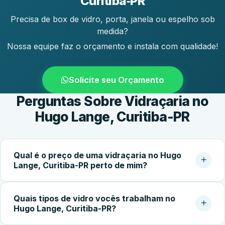
Curitiba‑PR
Precisa de box de vidro, porta, janela ou espelho sob
medida?
Nossa equipe faz o orçamento e instala com qualidade!
Solicite seu Orçamento
Perguntas Sobre Vidraçaria no
Hugo Lange, Curitiba-PR
Qual é o preço de uma vidraçaria no Hugo
Lange, Curitiba-PR perto de mim?
O custo do serviço varia conforme o tipo de vidro,
Quais tipos de vidro vocês trabalham no
dimensões, espessura, acessórios e complexidade da
Hugo Lange, Curitiba-PR?
instalação. Box simples partem de cerca de R$400,00;