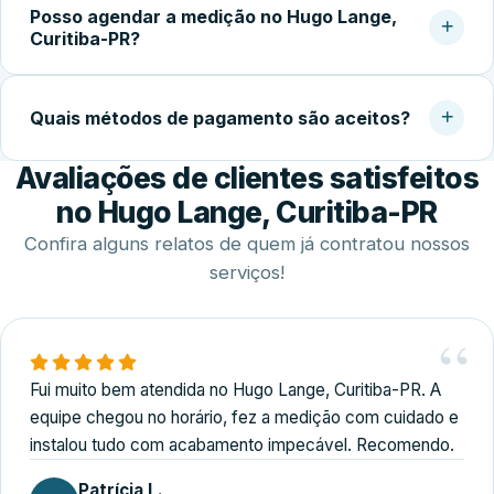
acabamento.
Posso agendar a medição no Hugo Lange,
temperado (geralmente 5 a 10 dias úteis), a instalação no
Curitiba-PR?
local costuma ser concluída em 2 a 4 horas.
Sim. Trabalhamos com agendamento conforme a
disponibilidade do cliente, incluindo finais de semana,
Quais métodos de pagamento são aceitos?
para realizar medição, orçamento e fechamento do
Avaliações de clientes satisfeitos
serviço.
Disponibilizamos diversas formas de pagamento,
incluindo Pix, dinheiro, cartões de crédito e débito e
no Hugo Lange, Curitiba-PR
transferência bancária.
Confira alguns relatos de quem já contratou nossos
serviços!
Fui muito bem atendida no Hugo Lange, Curitiba-PR. A
equipe chegou no horário, fez a medição com cuidado e
instalou tudo com acabamento impecável. Recomendo.
Patrícia L.