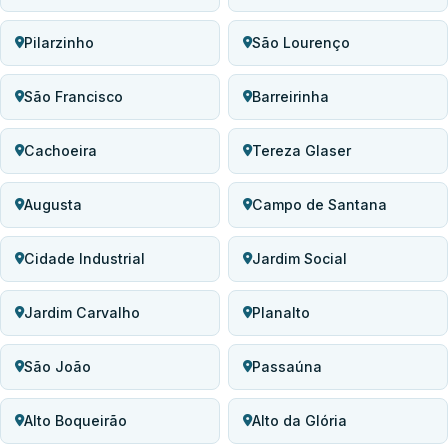
Pilarzinho
São Lourenço
São Francisco
Barreirinha
Cachoeira
Tereza Glaser
Augusta
Campo de Santana
Cidade Industrial
Jardim Social
Jardim Carvalho
Planalto
São João
Passaúna
Alto Boqueirão
Alto da Glória