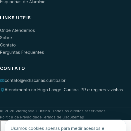
Esquadrias de Alumínio
LINKS UTEIS
Onde Atendemos
Sobre
Contato
Perguntas Frequentes
CONTATO
contato@vidracarias.curitiba.br
Atendimento no Hugo Lange, Curitiba-PR e regioes vizinhas
©
2026
Vidraçaria Curitiba
. Todos os direitos reservados.
Politica de Privacidade
Termos de Uso
Sitemap
Usamos cookies apenas para medir acessos e