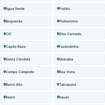
Água Verde
Portão
Boqueirão
Pinheirinho
CIC
Sítio Cercado
Capão Raso
Fazendinha
Santa Cândida
Uberaba
Campo Comprido
Boa Vista
Bairro Alto
Tatuquara
Xaxim
Hauer