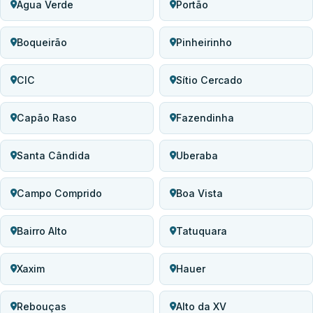
Água Verde
Portão
Boqueirão
Pinheirinho
CIC
Sítio Cercado
Capão Raso
Fazendinha
Santa Cândida
Uberaba
Campo Comprido
Boa Vista
Bairro Alto
Tatuquara
Xaxim
Hauer
Rebouças
Alto da XV