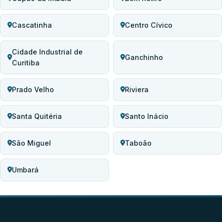
Cascatinha
Centro Cívico
Cidade Industrial de
Ganchinho
Curitiba
Prado Velho
Riviera
Santa Quitéria
Santo Inácio
São Miguel
Taboão
Umbará