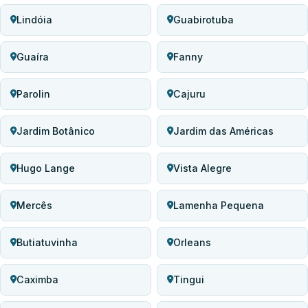
Lindóia
Guabirotuba
Guaíra
Fanny
Parolin
Cajuru
Jardim Botânico
Jardim das Américas
Hugo Lange
Vista Alegre
Mercês
Lamenha Pequena
Butiatuvinha
Orleans
Caximba
Tingui