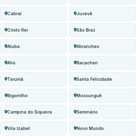
Cabral
Juvevê
Cristo Rei
São Braz
Atuba
Abranches
Ahú
Bacacheri
Tarumã
Santa Felicidade
Bigorrilho
Mossunguê
Campina do Siqueira
Seminário
Vila Izabel
Novo Mundo