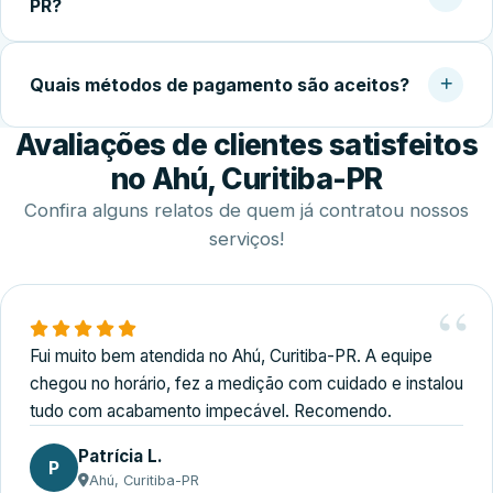
PR?
local costuma ser concluída em 2 a 4 horas.
Sim. Trabalhamos com agendamento conforme a
disponibilidade do cliente, incluindo finais de semana,
Quais métodos de pagamento são aceitos?
para realizar medição, orçamento e fechamento do
Avaliações de clientes satisfeitos
serviço.
Disponibilizamos diversas formas de pagamento,
incluindo Pix, dinheiro, cartões de crédito e débito e
no Ahú, Curitiba-PR
transferência bancária.
Confira alguns relatos de quem já contratou nossos
serviços!
Fui muito bem atendida no Ahú, Curitiba-PR. A equipe
chegou no horário, fez a medição com cuidado e instalou
tudo com acabamento impecável. Recomendo.
Patrícia L.
P
Ahú, Curitiba-PR