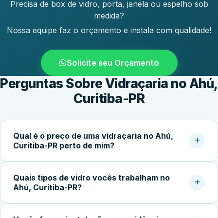
Precisa de box de vidro, porta, janela ou espelho sob
medida?
Nossa equipe faz o orçamento e instala com qualidade!
Solicite seu Orçamento
Perguntas Sobre Vidraçaria no Ahú,
Curitiba-PR
Qual é o preço de uma vidraçaria no Ahú,
Curitiba-PR perto de mim?
O custo do serviço varia conforme o tipo de vidro,
Quais tipos de vidro vocês trabalham no
dimensões, espessura, acessórios e complexidade da
Ahú, Curitiba-PR?
instalação. Box simples partem de cerca de R$400,00;
portas e fachadas podem ultrapassar R$2.500,00.
Trabalhamos com vidro temperado incolor, fumê,
Solicite uma medição pelo WhatsApp para receber um