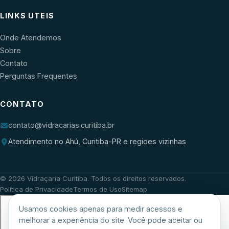
LINKS UTEIS
Onde Atendemos
Sobre
Contato
Perguntas Frequentes
CONTATO
contato@vidracarias.curitiba.br
Atendimento no Ahú, Curitiba-PR e regioes vizinhas
©
2026
Vidraçaria Curitiba
. Todos os direitos reservados.
Politica de Privacidade
Termos de Uso
Sitemap
Usamos cookies apenas para medir acessos e
melhorar a experiência do site. Você pode aceitar ou