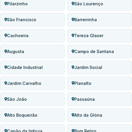
Pilarzinho
São Lourenço
São Francisco
Barreirinha
Cachoeira
Tereza Glaser
Augusta
Campo de Santana
Cidade Industrial
Jardim Social
Jardim Carvalho
Planalto
São João
Passaúna
Alto Boqueirão
Alto da Glória
Capão da Imbuia
Bom Retiro