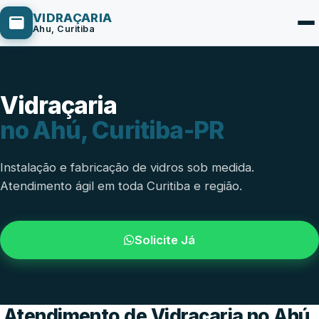
VIDRAÇARIA
Ahu, Curitiba
Vidraçaria
Box de Vidro
no Ahú, Curitiba-PR
Portas em Vidro
Guarda-Corpo
Instalação e fabricação de vidros sob medida.
Atendimento ágil em toda Curitiba e região.
Janelas de Vidro
Espelho Sob Medida
Solicite Já
Fachada de Vidro
Parede de Vidro
Cobertura de Vidro
Atendimento de Vidraçaria no Ahú,