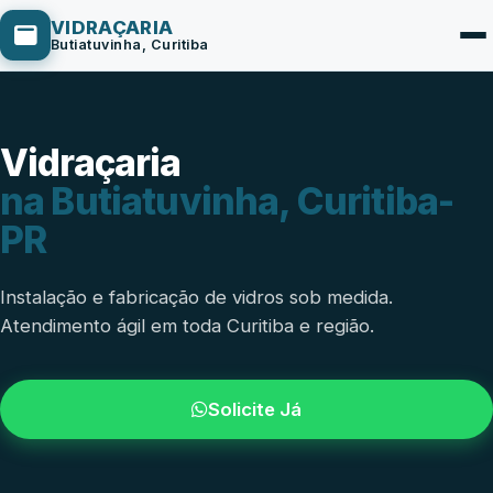
VIDRAÇARIA
Butiatuvinha, Curitiba
Vidraçaria
Box de Vidro
na Butiatuvinha, Curitiba-
Portas em Vidro
PR
Guarda-Corpo
Janelas de Vidro
Instalação e fabricação de vidros sob medida.
Atendimento ágil em toda Curitiba e região.
Espelho Sob Medida
Fachada de Vidro
Solicite Já
Parede de Vidro
Cobertura de Vidro