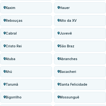
Xaxim
Hauer
Rebouças
Alto da XV
Cabral
Juvevê
Cristo Rei
São Braz
Atuba
Abranches
Ahú
Bacacheri
Tarumã
Santa Felicidade
Bigorrilho
Mossunguê