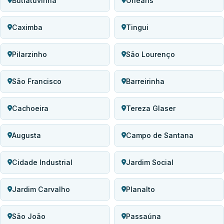
Butiatuvinha
Orleans
Caximba
Tingui
Pilarzinho
São Lourenço
São Francisco
Barreirinha
Cachoeira
Tereza Glaser
Augusta
Campo de Santana
Cidade Industrial
Jardim Social
Jardim Carvalho
Planalto
São João
Passaúna