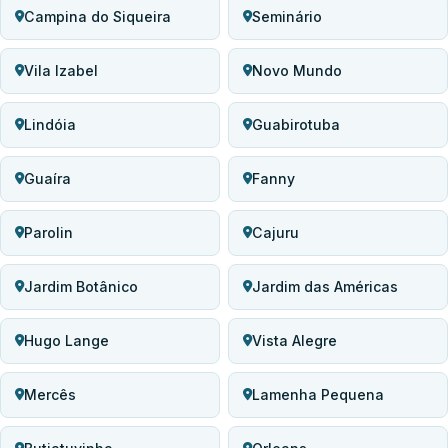
Campina do Siqueira
Seminário
Vila Izabel
Novo Mundo
Lindóia
Guabirotuba
Guaíra
Fanny
Parolin
Cajuru
Jardim Botânico
Jardim das Américas
Hugo Lange
Vista Alegre
Mercês
Lamenha Pequena