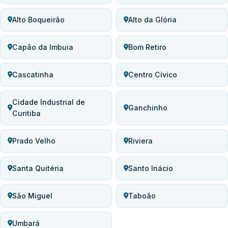
Alto Boqueirão
Alto da Glória
Capão da Imbuia
Bom Retiro
Cascatinha
Centro Cívico
Cidade Industrial de
Ganchinho
Curitiba
Prado Velho
Riviera
Santa Quitéria
Santo Inácio
São Miguel
Taboão
Umbará