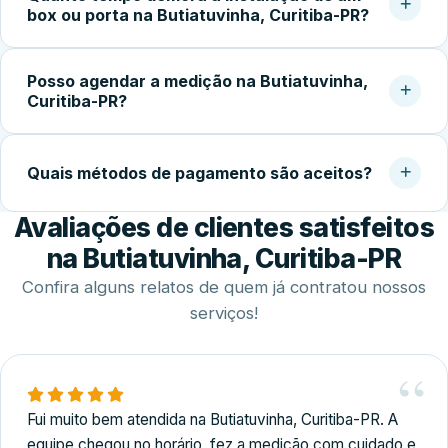
box ou porta na Butiatuvinha, Curitiba-PR?
confirmar a garantia do serviço. Experiência com vidro
temperado faz toda a diferença na qualidade do
Após a aprovação do orçamento e fabricação do vidro
acabamento.
Posso agendar a medição na Butiatuvinha,
temperado (geralmente 5 a 10 dias úteis), a instalação no
Curitiba-PR?
local costuma ser concluída em 2 a 4 horas.
Sim. Trabalhamos com agendamento conforme a
disponibilidade do cliente, incluindo finais de semana,
Quais métodos de pagamento são aceitos?
para realizar medição, orçamento e fechamento do
Avaliações de clientes satisfeitos
serviço.
Disponibilizamos diversas formas de pagamento,
incluindo Pix, dinheiro, cartões de crédito e débito e
na Butiatuvinha, Curitiba-PR
transferência bancária.
Confira alguns relatos de quem já contratou nossos
serviços!
Fui muito bem atendida na Butiatuvinha, Curitiba-PR. A
equipe chegou no horário, fez a medição com cuidado e