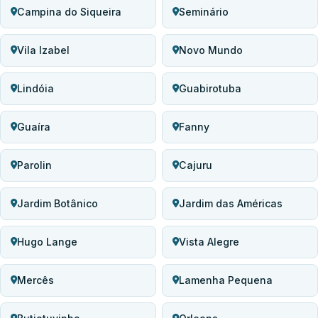
Campina do Siqueira
Seminário
Vila Izabel
Novo Mundo
Lindóia
Guabirotuba
Guaíra
Fanny
Parolin
Cajuru
Jardim Botânico
Jardim das Américas
Hugo Lange
Vista Alegre
Mercês
Lamenha Pequena