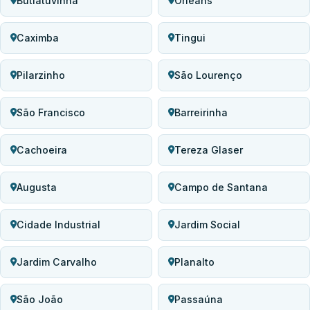
Butiatuvinha
Orleans
Caximba
Tingui
Pilarzinho
São Lourenço
São Francisco
Barreirinha
Cachoeira
Tereza Glaser
Augusta
Campo de Santana
Cidade Industrial
Jardim Social
Jardim Carvalho
Planalto
São João
Passaúna