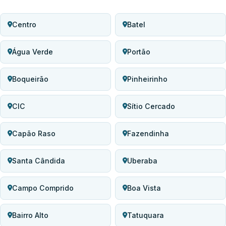
Centro
Batel
Água Verde
Portão
Boqueirão
Pinheirinho
CIC
Sítio Cercado
Capão Raso
Fazendinha
Santa Cândida
Uberaba
Campo Comprido
Boa Vista
Bairro Alto
Tatuquara