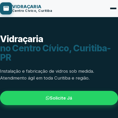
VIDRAÇARIA
Centro Civico, Curitiba
Vidraçaria
Box de Vidro
no Centro Cívico, Curitiba-
Portas em Vidro
PR
Guarda-Corpo
Janelas de Vidro
Instalação e fabricação de vidros sob medida.
Atendimento ágil em toda Curitiba e região.
Espelho Sob Medida
Fachada de Vidro
Solicite Já
Parede de Vidro
Cobertura de Vidro