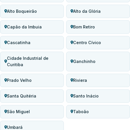
Alto Boqueirão
Alto da Glória
Capão da Imbuia
Bom Retiro
Cascatinha
Centro Cívico
Cidade Industrial de
Ganchinho
Curitiba
Prado Velho
Riviera
Santa Quitéria
Santo Inácio
São Miguel
Taboão
Umbará