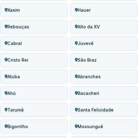
Xaxim
Hauer
Rebouças
Alto da XV
Cabral
Juvevê
Cristo Rei
São Braz
Atuba
Abranches
Ahú
Bacacheri
Tarumã
Santa Felicidade
Bigorrilho
Mossunguê