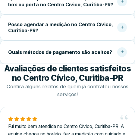
box ou porta no Centro Cívico, Curitiba-PR?
confirmar a garantia do serviço. Experiência com vidro
temperado faz toda a diferença na qualidade do
Após a aprovação do orçamento e fabricação do vidro
acabamento.
Posso agendar a medição no Centro Cívico,
temperado (geralmente 5 a 10 dias úteis), a instalação no
Curitiba-PR?
local costuma ser concluída em 2 a 4 horas.
Sim. Trabalhamos com agendamento conforme a
disponibilidade do cliente, incluindo finais de semana,
Quais métodos de pagamento são aceitos?
para realizar medição, orçamento e fechamento do
Avaliações de clientes satisfeitos
serviço.
Disponibilizamos diversas formas de pagamento,
incluindo Pix, dinheiro, cartões de crédito e débito e
no Centro Cívico, Curitiba-PR
transferência bancária.
Confira alguns relatos de quem já contratou nossos
serviços!
Fui muito bem atendida no Centro Cívico, Curitiba-PR. A
equipe chegou no horário, fez a medição com cuidado e