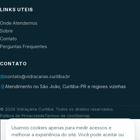
LINKS UTEIS
Onde Atendemos
Sobre
Contato
Perguntas Frequentes
CONTATO
contato@vidracarias.curitiba.br
Atendimento no São João, Curitiba-PR e regioes vizinhas
©
2026
Vidraçaria Curitiba
. Todos os direitos reservados.
Politica de Privacidade
Termos de Uso
Sitemap
Usamos cookies apenas para medir acessos e
melhorar a experiência do site. Você pode aceitar ou