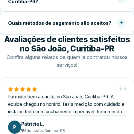
Curitiba-PR?
local costuma ser concluída em 2 a 4 horas.
Sim. Trabalhamos com agendamento conforme a
disponibilidade do cliente, incluindo finais de semana,
Quais métodos de pagamento são aceitos?
para realizar medição, orçamento e fechamento do
Avaliações de clientes satisfeitos
serviço.
Disponibilizamos diversas formas de pagamento,
incluindo Pix, dinheiro, cartões de crédito e débito e
no São João, Curitiba-PR
transferência bancária.
Confira alguns relatos de quem já contratou nossos
serviços!
Fui muito bem atendida no São João, Curitiba-PR. A
equipe chegou no horário, fez a medição com cuidado e
instalou tudo com acabamento impecável. Recomendo.
Patrícia L.
P
São João, Curitiba-PR