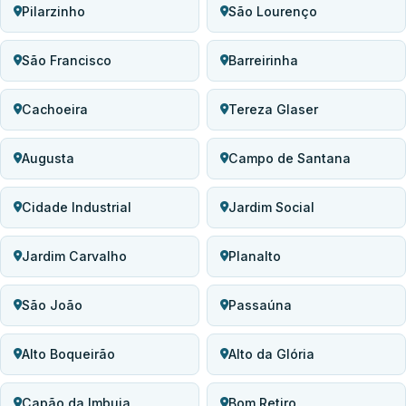
Pilarzinho
São Lourenço
São Francisco
Barreirinha
Cachoeira
Tereza Glaser
Augusta
Campo de Santana
Cidade Industrial
Jardim Social
Jardim Carvalho
Planalto
São João
Passaúna
Alto Boqueirão
Alto da Glória
Capão da Imbuia
Bom Retiro