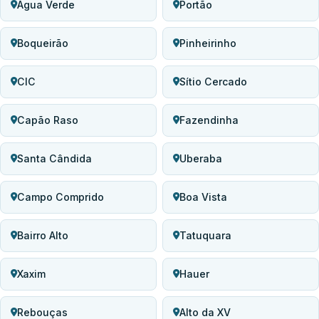
Água Verde
Portão
Boqueirão
Pinheirinho
CIC
Sítio Cercado
Capão Raso
Fazendinha
Santa Cândida
Uberaba
Campo Comprido
Boa Vista
Bairro Alto
Tatuquara
Xaxim
Hauer
Rebouças
Alto da XV