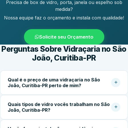
Precisa de box de vidro, porta, janela ou espelho sob
medida?
Nossa equipe faz o orçamento e instala com qualidade!
Solicite seu Orçamento
Perguntas Sobre Vidraçaria no São
João, Curitiba-PR
Qual é o preço de uma vidraçaria no São
João, Curitiba-PR perto de mim?
O custo do serviço varia conforme o tipo de vidro,
Quais tipos de vidro vocês trabalham no São
dimensões, espessura, acessórios e complexidade da
João, Curitiba-PR?
instalação. Box simples partem de cerca de R$400,00;
portas e fachadas podem ultrapassar R$2.500,00.
Trabalhamos com vidro temperado incolor, fumê,
Solicite uma medição pelo WhatsApp para receber um