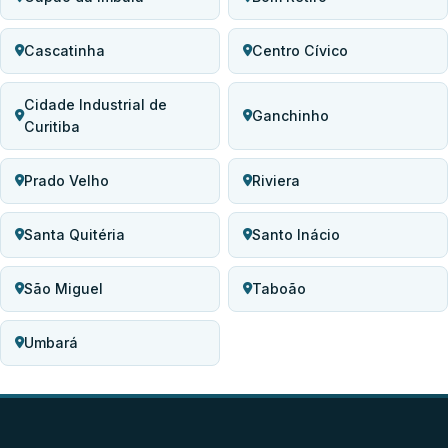
Cascatinha
Centro Cívico
Cidade Industrial de
Ganchinho
Curitiba
Prado Velho
Riviera
Santa Quitéria
Santo Inácio
São Miguel
Taboão
Umbará