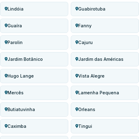
Lindóia
Guabirotuba
Guaíra
Fanny
Parolin
Cajuru
Jardim Botânico
Jardim das Américas
Hugo Lange
Vista Alegre
Mercês
Lamenha Pequena
Butiatuvinha
Orleans
Caximba
Tingui