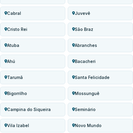
Cabral
Juvevê
Cristo Rei
São Braz
Atuba
Abranches
Ahú
Bacacheri
Tarumã
Santa Felicidade
Bigorrilho
Mossunguê
Campina do Siqueira
Seminário
Vila Izabel
Novo Mundo