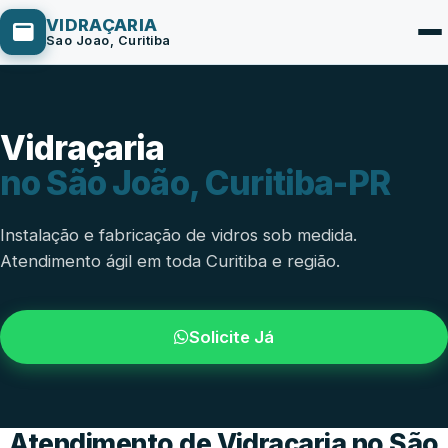
VIDRAÇARIA
Sao Joao, Curitiba
Vidraçaria
Box de Vidro
no São João, Curitiba-PR
Portas em Vidro
Guarda-Corpo
Instalação e fabricação de vidros sob medida.
Atendimento ágil em toda Curitiba e região.
Janelas de Vidro
Espelho Sob Medida
Solicite Já
Fachada de Vidro
Parede de Vidro
Cobertura de Vidro
Atendimento de Vidraçaria no São