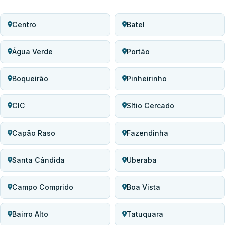
Centro
Batel
Água Verde
Portão
Boqueirão
Pinheirinho
CIC
Sítio Cercado
Capão Raso
Fazendinha
Santa Cândida
Uberaba
Campo Comprido
Boa Vista
Bairro Alto
Tatuquara