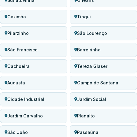
Butiatuvinha
Orleans
Caximba
Tingui
Pilarzinho
São Lourenço
São Francisco
Barreirinha
Cachoeira
Tereza Glaser
Augusta
Campo de Santana
Cidade Industrial
Jardim Social
Jardim Carvalho
Planalto
São João
Passaúna