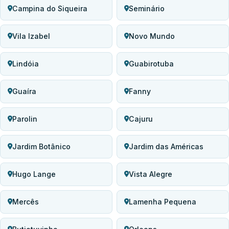
Campina do Siqueira
Seminário
Vila Izabel
Novo Mundo
Lindóia
Guabirotuba
Guaíra
Fanny
Parolin
Cajuru
Jardim Botânico
Jardim das Américas
Hugo Lange
Vista Alegre
Mercês
Lamenha Pequena