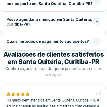
box ou porta em Santa Quitéria, Curitiba-PR?
confirmar a garantia do serviço. Experiência com vidro
temperado faz toda a diferença na qualidade do
Após a aprovação do orçamento e fabricação do vidro
acabamento.
Posso agendar a medição em Santa Quitéria,
temperado (geralmente 5 a 10 dias úteis), a instalação no
Curitiba-PR?
local costuma ser concluída em 2 a 4 horas.
Sim. Trabalhamos com agendamento conforme a
disponibilidade do cliente, incluindo finais de semana,
Quais métodos de pagamento são aceitos?
para realizar medição, orçamento e fechamento do
Avaliações de clientes satisfeitos
serviço.
Disponibilizamos diversas formas de pagamento,
incluindo Pix, dinheiro, cartões de crédito e débito e
em Santa Quitéria, Curitiba-PR
transferência bancária.
Confira alguns relatos de quem já contratou nossos
serviços!
Fui muito bem atendida em Santa Quitéria, Curitiba-PR. A
equipe chegou no horário, fez a medição com cuidado e