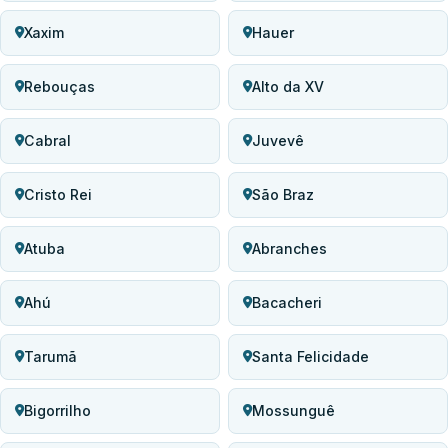
Xaxim
Hauer
Rebouças
Alto da XV
Cabral
Juvevê
Cristo Rei
São Braz
Atuba
Abranches
Ahú
Bacacheri
Tarumã
Santa Felicidade
Bigorrilho
Mossunguê