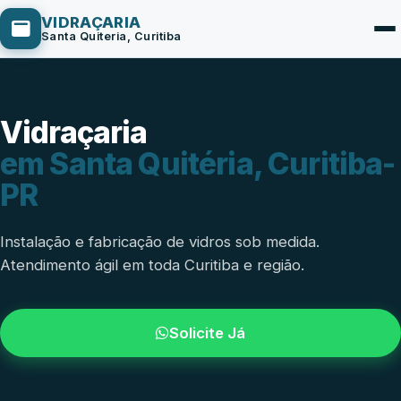
VIDRAÇARIA
Santa Quiteria, Curitiba
Vidraçaria
Box de Vidro
em Santa Quitéria, Curitiba-
Portas em Vidro
PR
Guarda-Corpo
Janelas de Vidro
Instalação e fabricação de vidros sob medida.
Atendimento ágil em toda Curitiba e região.
Espelho Sob Medida
Fachada de Vidro
Solicite Já
Parede de Vidro
Cobertura de Vidro