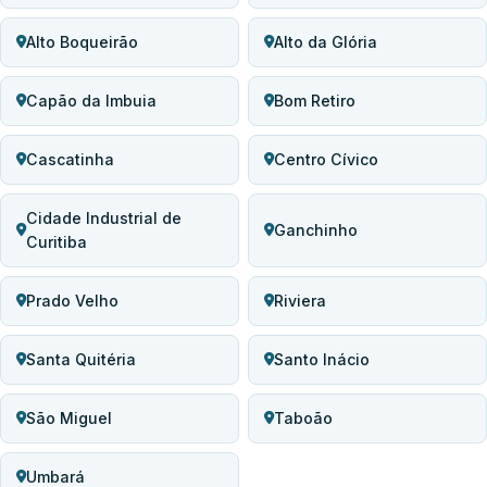
Alto Boqueirão
Alto da Glória
Capão da Imbuia
Bom Retiro
Cascatinha
Centro Cívico
Cidade Industrial de
Ganchinho
Curitiba
Prado Velho
Riviera
Santa Quitéria
Santo Inácio
São Miguel
Taboão
Umbará