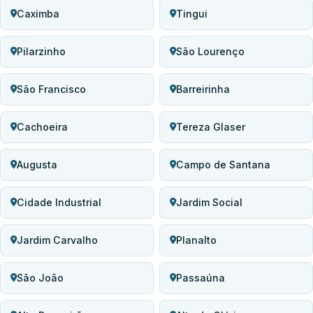
Caximba
Tingui
Pilarzinho
São Lourenço
São Francisco
Barreirinha
Cachoeira
Tereza Glaser
Augusta
Campo de Santana
Cidade Industrial
Jardim Social
Jardim Carvalho
Planalto
São João
Passaúna