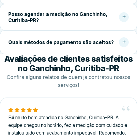
temperado faz toda a diferença na qualidade do
Após a aprovação do orçamento e fabricação do vidro
acabamento.
Posso agendar a medição no Ganchinho,
temperado (geralmente 5 a 10 dias úteis), a instalação no
Curitiba-PR?
local costuma ser concluída em 2 a 4 horas.
Sim. Trabalhamos com agendamento conforme a
disponibilidade do cliente, incluindo finais de semana,
Quais métodos de pagamento são aceitos?
para realizar medição, orçamento e fechamento do
Avaliações de clientes satisfeitos
serviço.
Disponibilizamos diversas formas de pagamento,
incluindo Pix, dinheiro, cartões de crédito e débito e
no Ganchinho, Curitiba-PR
transferência bancária.
Confira alguns relatos de quem já contratou nossos
serviços!
Fui muito bem atendida no Ganchinho, Curitiba-PR. A
equipe chegou no horário, fez a medição com cuidado e
instalou tudo com acabamento impecável. Recomendo.