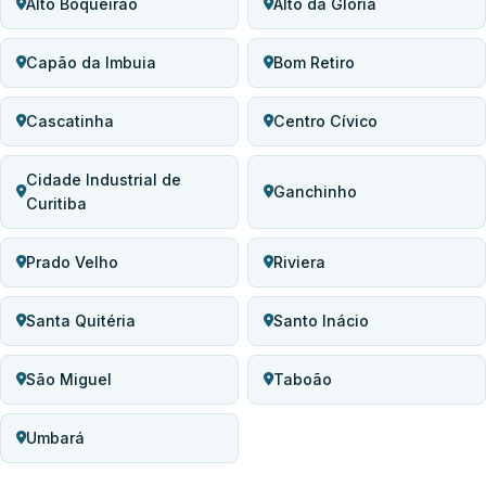
Alto Boqueirão
Alto da Glória
Capão da Imbuia
Bom Retiro
Cascatinha
Centro Cívico
Cidade Industrial de
Ganchinho
Curitiba
Prado Velho
Riviera
Santa Quitéria
Santo Inácio
São Miguel
Taboão
Umbará