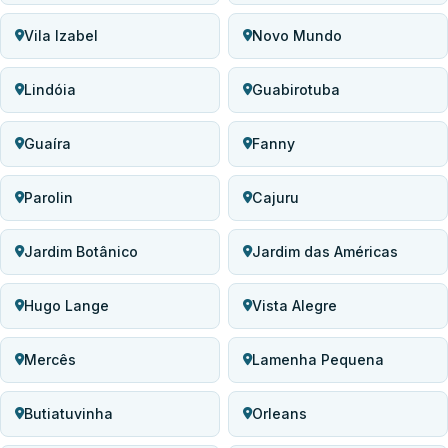
Vila Izabel
Novo Mundo
Lindóia
Guabirotuba
Guaíra
Fanny
Parolin
Cajuru
Jardim Botânico
Jardim das Américas
Hugo Lange
Vista Alegre
Mercês
Lamenha Pequena
Butiatuvinha
Orleans