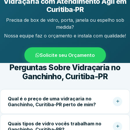
Vidraçaria com Atendimento Ágil em
Curitiba‑PR
Precisa de box de vidro, porta, janela ou espelho sob
medida?
Nossa equipe faz o orçamento e instala com qualidade!
Solicite seu Orçamento
Perguntas Sobre Vidraçaria no
Ganchinho, Curitiba-PR
Qual é o preço de uma vidraçaria no
Ganchinho, Curitiba-PR perto de mim?
O custo do serviço varia conforme o tipo de vidro,
Quais tipos de vidro vocês trabalham no
dimensões, espessura, acessórios e complexidade da
Ganchinho, Curitiba-PR?