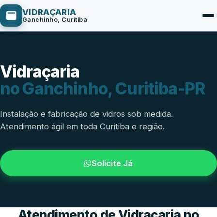
VIDRAÇARIA
Ganchinho, Curitiba
Vidraçaria
Box de Vidro
no Ganchinho, Curitiba-PR
Portas em Vidro
Guarda-Corpo
Instalação e fabricação de vidros sob medida.
Atendimento ágil em toda Curitiba e região.
Janelas de Vidro
Espelho Sob Medida
Solicite Já
Fachada de Vidro
Parede de Vidro
Cobertura de Vidro
Atendimento de Vidraçaria no