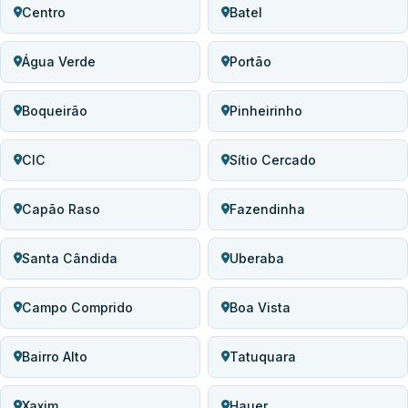
Centro
Batel
Água Verde
Portão
Boqueirão
Pinheirinho
CIC
Sítio Cercado
Capão Raso
Fazendinha
Santa Cândida
Uberaba
Campo Comprido
Boa Vista
Bairro Alto
Tatuquara
Xaxim
Hauer