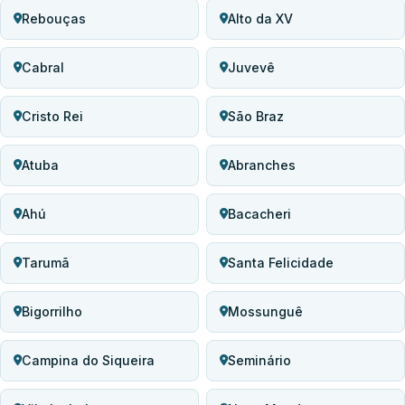
Rebouças
Alto da XV
Cabral
Juvevê
Cristo Rei
São Braz
Atuba
Abranches
Ahú
Bacacheri
Tarumã
Santa Felicidade
Bigorrilho
Mossunguê
Campina do Siqueira
Seminário