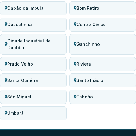
Capão da Imbuia
Bom Retiro
Cascatinha
Centro Cívico
Cidade Industrial de
Ganchinho
Curitiba
Prado Velho
Riviera
Santa Quitéria
Santo Inácio
São Miguel
Taboão
Umbará