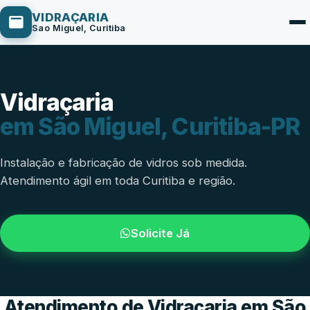
VIDRAÇARIA
Sao Miguel, Curitiba
Vidraçaria
Box de Vidro
em São Miguel, Curitiba-PR
Portas em Vidro
Guarda-Corpo
Instalação e fabricação de vidros sob medida.
Atendimento ágil em toda Curitiba e região.
Janelas de Vidro
Espelho Sob Medida
Solicite Já
Fachada de Vidro
Parede de Vidro
Cobertura de Vidro
Atendimento de Vidraçaria em São