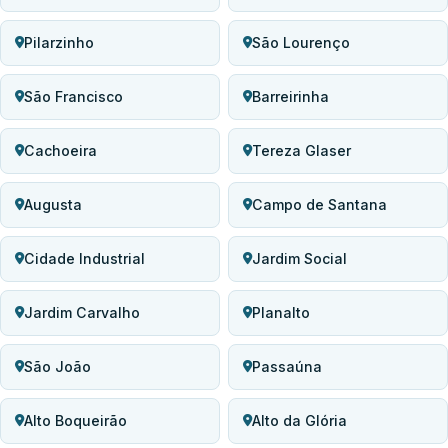
Pilarzinho
São Lourenço
São Francisco
Barreirinha
Cachoeira
Tereza Glaser
Augusta
Campo de Santana
Cidade Industrial
Jardim Social
Jardim Carvalho
Planalto
São João
Passaúna
Alto Boqueirão
Alto da Glória