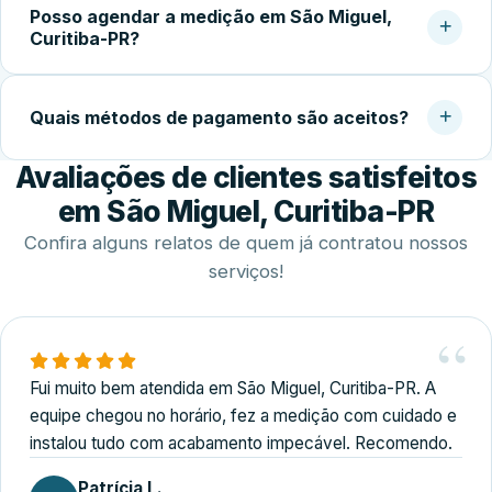
acabamento.
Posso agendar a medição em São Miguel,
temperado (geralmente 5 a 10 dias úteis), a instalação no
Curitiba-PR?
local costuma ser concluída em 2 a 4 horas.
Sim. Trabalhamos com agendamento conforme a
disponibilidade do cliente, incluindo finais de semana,
Quais métodos de pagamento são aceitos?
para realizar medição, orçamento e fechamento do
Avaliações de clientes satisfeitos
serviço.
Disponibilizamos diversas formas de pagamento,
incluindo Pix, dinheiro, cartões de crédito e débito e
em São Miguel, Curitiba-PR
transferência bancária.
Confira alguns relatos de quem já contratou nossos
serviços!
Fui muito bem atendida em São Miguel, Curitiba-PR. A
equipe chegou no horário, fez a medição com cuidado e
instalou tudo com acabamento impecável. Recomendo.
Patrícia L.