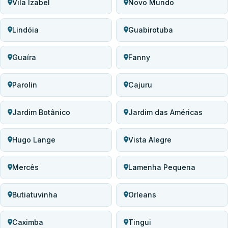
Vila Izabel
Novo Mundo
Lindóia
Guabirotuba
Guaíra
Fanny
Parolin
Cajuru
Jardim Botânico
Jardim das Américas
Hugo Lange
Vista Alegre
Mercês
Lamenha Pequena
Butiatuvinha
Orleans
Caximba
Tingui