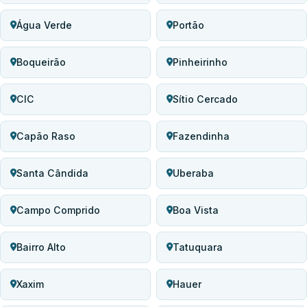
Água Verde
Portão
Boqueirão
Pinheirinho
CIC
Sítio Cercado
Capão Raso
Fazendinha
Santa Cândida
Uberaba
Campo Comprido
Boa Vista
Bairro Alto
Tatuquara
Xaxim
Hauer