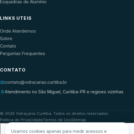
Esquadrias de Alumínio
LINKS UTEIS
Onde Atendemos
Sobre
Contato
Perguntas Frequentes
CONTATO
contato@vidracarias.curitiba.br
Atendimento no São Miguel, Curitiba-PR e regioes vizinhas
©
2026
Vidraçaria Curitiba
. Todos os direitos reservados.
Politica de Privacidade
Termos de Uso
Sitemap
Usamos cookies apenas para medir acessos e