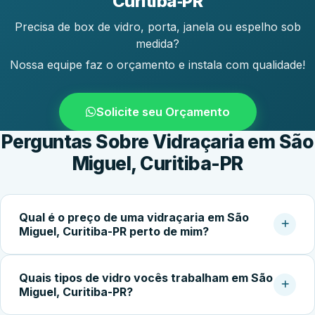
Curitiba‑PR
Precisa de box de vidro, porta, janela ou espelho sob
medida?
Nossa equipe faz o orçamento e instala com qualidade!
Solicite seu Orçamento
Perguntas Sobre Vidraçaria em São
Miguel, Curitiba-PR
Qual é o preço de uma vidraçaria em São
Miguel, Curitiba-PR perto de mim?
O custo do serviço varia conforme o tipo de vidro,
Quais tipos de vidro vocês trabalham em São
dimensões, espessura, acessórios e complexidade da
Miguel, Curitiba-PR?
instalação. Box simples partem de cerca de R$400,00;