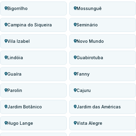
Bigorrilho
Mossunguê
Campina do Siqueira
Seminário
Vila Izabel
Novo Mundo
Lindóia
Guabirotuba
Guaíra
Fanny
Parolin
Cajuru
Jardim Botânico
Jardim das Américas
Hugo Lange
Vista Alegre