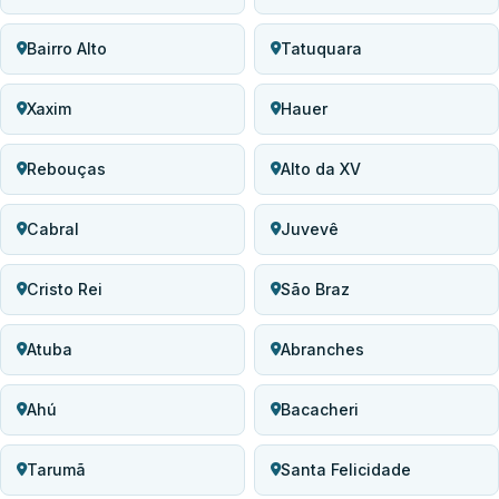
Bairro Alto
Tatuquara
Xaxim
Hauer
Rebouças
Alto da XV
Cabral
Juvevê
Cristo Rei
São Braz
Atuba
Abranches
Ahú
Bacacheri
Tarumã
Santa Felicidade