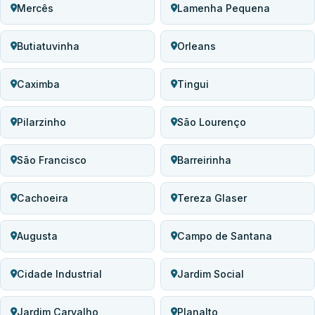
Mercês
Lamenha Pequena
Butiatuvinha
Orleans
Caximba
Tingui
Pilarzinho
São Lourenço
São Francisco
Barreirinha
Cachoeira
Tereza Glaser
Augusta
Campo de Santana
Cidade Industrial
Jardim Social
Jardim Carvalho
Planalto