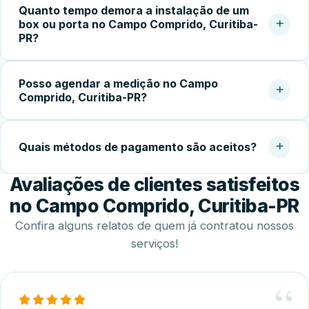
Quanto tempo demora a instalação de um
avaliações de clientes, pedir orçamento detalhado e
box ou porta no Campo Comprido, Curitiba-
confirmar a garantia do serviço. Experiência com vidro
PR?
temperado faz toda a diferença na qualidade do
acabamento.
Após a aprovação do orçamento e fabricação do vidro
Posso agendar a medição no Campo
temperado (geralmente 5 a 10 dias úteis), a instalação no
Comprido, Curitiba-PR?
local costuma ser concluída em 2 a 4 horas.
Sim. Trabalhamos com agendamento conforme a
disponibilidade do cliente, incluindo finais de semana,
Quais métodos de pagamento são aceitos?
para realizar medição, orçamento e fechamento do
Avaliações de clientes satisfeitos
serviço.
Disponibilizamos diversas formas de pagamento,
incluindo Pix, dinheiro, cartões de crédito e débito e
no Campo Comprido, Curitiba-PR
transferência bancária.
Confira alguns relatos de quem já contratou nossos
serviços!