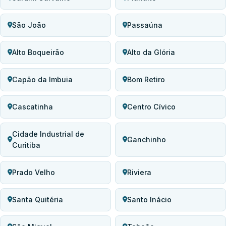
São João
Passaúna
Alto Boqueirão
Alto da Glória
Capão da Imbuia
Bom Retiro
Cascatinha
Centro Cívico
Cidade Industrial de
Ganchinho
Curitiba
Prado Velho
Riviera
Santa Quitéria
Santo Inácio