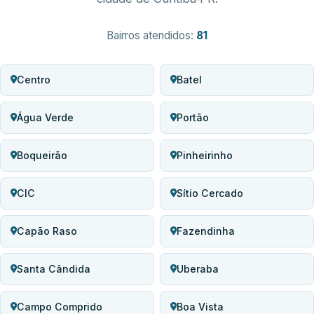
Bairros atendidos:
81
Centro
Batel
Água Verde
Portão
Boqueirão
Pinheirinho
CIC
Sítio Cercado
Capão Raso
Fazendinha
Santa Cândida
Uberaba
Campo Comprido
Boa Vista