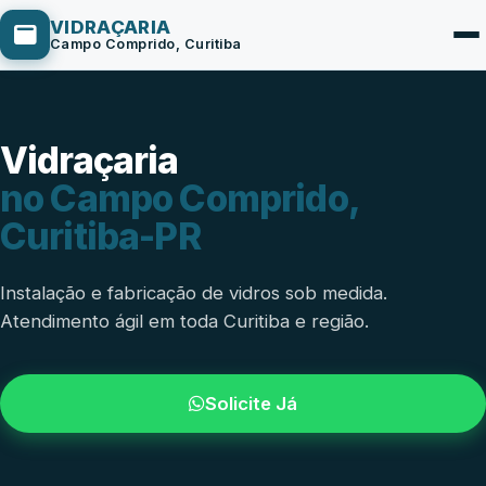
VIDRAÇARIA
Campo Comprido, Curitiba
Vidraçaria
Box de Vidro
no Campo Comprido,
Portas em Vidro
Curitiba-PR
Guarda-Corpo
Janelas de Vidro
Instalação e fabricação de vidros sob medida.
Atendimento ágil em toda Curitiba e região.
Espelho Sob Medida
Fachada de Vidro
Solicite Já
Parede de Vidro
Cobertura de Vidro