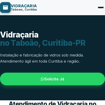
VIDRAÇARIA
Taboao, Curitiba
Vidraçaria
Box de Vidro
no Taboão, Curitiba-PR
Portas em Vidro
Guarda-Corpo
Instalação e fabricação de vidros sob medida.
Atendimento ágil em toda Curitiba e região.
Janelas de Vidro
Espelho Sob Medida
Solicite Já
Fachada de Vidro
Parede de Vidro
Cobertura de Vidro
Atendimento de Vidraçaria no