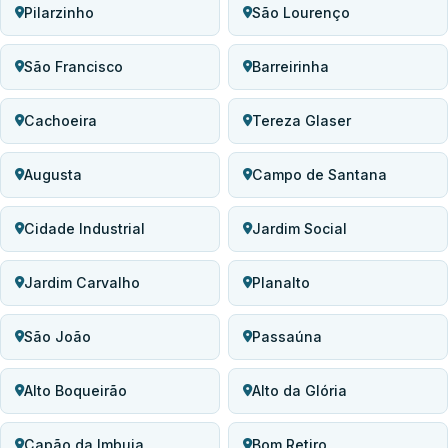
Pilarzinho
São Lourenço
São Francisco
Barreirinha
Cachoeira
Tereza Glaser
Augusta
Campo de Santana
Cidade Industrial
Jardim Social
Jardim Carvalho
Planalto
São João
Passaúna
Alto Boqueirão
Alto da Glória
Capão da Imbuia
Bom Retiro