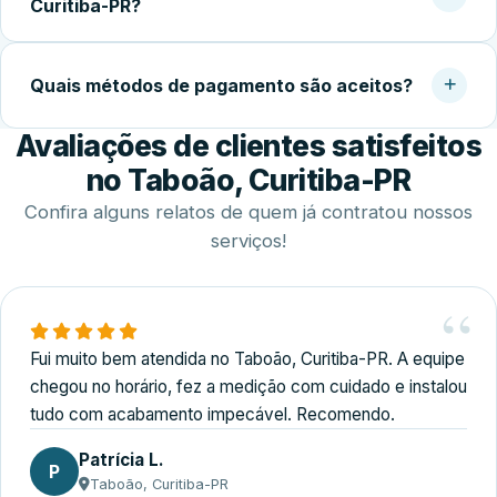
Curitiba-PR?
local costuma ser concluída em 2 a 4 horas.
Sim. Trabalhamos com agendamento conforme a
disponibilidade do cliente, incluindo finais de semana,
Quais métodos de pagamento são aceitos?
para realizar medição, orçamento e fechamento do
Avaliações de clientes satisfeitos
serviço.
Disponibilizamos diversas formas de pagamento,
incluindo Pix, dinheiro, cartões de crédito e débito e
no Taboão, Curitiba-PR
transferência bancária.
Confira alguns relatos de quem já contratou nossos
serviços!
Fui muito bem atendida no Taboão, Curitiba-PR. A equipe
chegou no horário, fez a medição com cuidado e instalou
tudo com acabamento impecável. Recomendo.
Patrícia L.
P
Taboão, Curitiba-PR