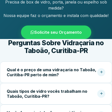
Precisa de box de vidro, porta, janela ou espelho sob
medida?
Nossa equipe faz o orçamento e instala com qualidade!
Solicite seu Orçamento
Perguntas Sobre Vidraçaria no
Taboão, Curitiba-PR
Qual é o preço de uma vidraçaria no Taboão,
Curitiba-PR perto de mim?
O custo do serviço varia conforme o tipo de vidro,
Quais tipos de vidro vocês trabalham no
dimensões, espessura, acessórios e complexidade da
Taboão, Curitiba-PR?
instalação. Box simples partem de cerca de R$400,00;
portas e fachadas podem ultrapassar R$2.500,00.
Trabalhamos com vidro temperado incolor, fumê,
Solicite uma medição pelo WhatsApp para receber um