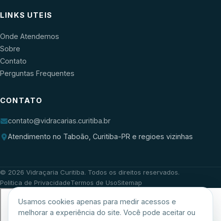
LINKS UTEIS
Onde Atendemos
Sobre
Contato
Perguntas Frequentes
CONTATO
contato@vidracarias.curitiba.br
Atendimento no Taboão, Curitiba-PR e regioes vizinhas
©
2026
Vidraçaria Curitiba
. Todos os direitos reservados.
Politica de Privacidade
Termos de Uso
Sitemap
Usamos cookies apenas para medir acessos e
melhorar a experiência do site. Você pode aceitar ou