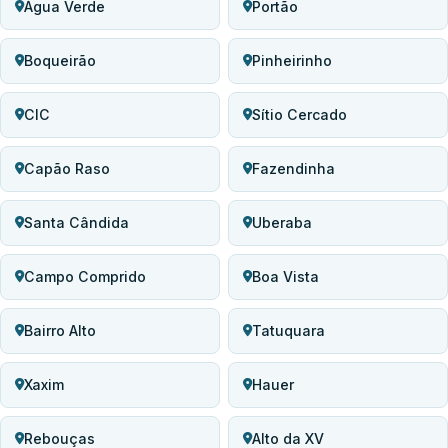
Água Verde
Portão
Boqueirão
Pinheirinho
CIC
Sítio Cercado
Capão Raso
Fazendinha
Santa Cândida
Uberaba
Campo Comprido
Boa Vista
Bairro Alto
Tatuquara
Xaxim
Hauer
Rebouças
Alto da XV