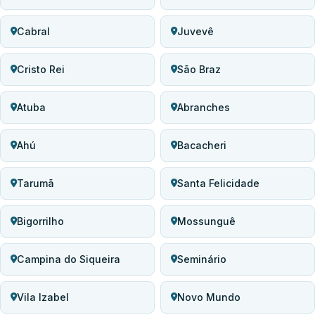
Cabral
Juvevê
Cristo Rei
São Braz
Atuba
Abranches
Ahú
Bacacheri
Tarumã
Santa Felicidade
Bigorrilho
Mossunguê
Campina do Siqueira
Seminário
Vila Izabel
Novo Mundo