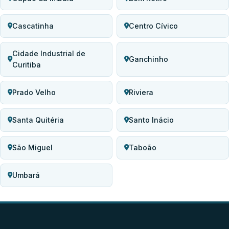
Cascatinha
Centro Cívico
Cidade Industrial de
Ganchinho
Curitiba
Prado Velho
Riviera
Santa Quitéria
Santo Inácio
São Miguel
Taboão
Umbará