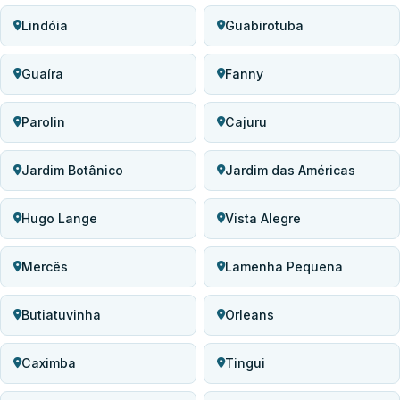
Lindóia
Guabirotuba
Guaíra
Fanny
Parolin
Cajuru
Jardim Botânico
Jardim das Américas
Hugo Lange
Vista Alegre
Mercês
Lamenha Pequena
Butiatuvinha
Orleans
Caximba
Tingui