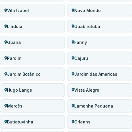
Vila Izabel
Novo Mundo
Lindóia
Guabirotuba
Guaíra
Fanny
Parolin
Cajuru
Jardim Botânico
Jardim das Américas
Hugo Lange
Vista Alegre
Mercês
Lamenha Pequena
Butiatuvinha
Orleans