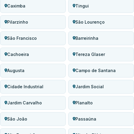
Caximba
Tingui
Pilarzinho
São Lourenço
São Francisco
Barreirinha
Cachoeira
Tereza Glaser
Augusta
Campo de Santana
Cidade Industrial
Jardim Social
Jardim Carvalho
Planalto
São João
Passaúna