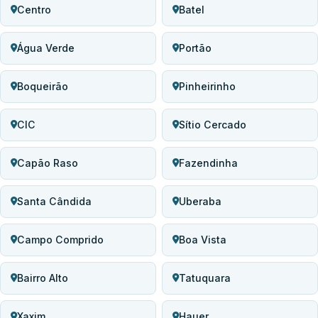
Centro
Batel
Água Verde
Portão
Boqueirão
Pinheirinho
CIC
Sítio Cercado
Capão Raso
Fazendinha
Santa Cândida
Uberaba
Campo Comprido
Boa Vista
Bairro Alto
Tatuquara
Xaxim
Hauer