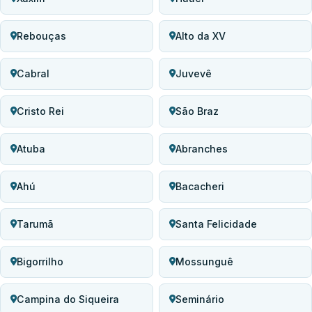
Rebouças
Alto da XV
Cabral
Juvevê
Cristo Rei
São Braz
Atuba
Abranches
Ahú
Bacacheri
Tarumã
Santa Felicidade
Bigorrilho
Mossunguê
Campina do Siqueira
Seminário