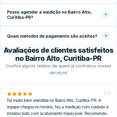
temperado faz toda a diferença na qualidade do
Após a aprovação do orçamento e fabricação do vidro
acabamento.
Posso agendar a medição no Bairro Alto,
temperado (geralmente 5 a 10 dias úteis), a instalação no
Curitiba-PR?
local costuma ser concluída em 2 a 4 horas.
Sim. Trabalhamos com agendamento conforme a
disponibilidade do cliente, incluindo finais de semana,
Quais métodos de pagamento são aceitos?
para realizar medição, orçamento e fechamento do
Avaliações de clientes satisfeitos
serviço.
Disponibilizamos diversas formas de pagamento,
incluindo Pix, dinheiro, cartões de crédito e débito e
no Bairro Alto, Curitiba-PR
transferência bancária.
Confira alguns relatos de quem já contratou nossos
serviços!
Fui muito bem atendida no Bairro Alto, Curitiba-PR. A
equipe chegou no horário, fez a medição com cuidado e
instalou tudo com acabamento impecável. Recomendo.