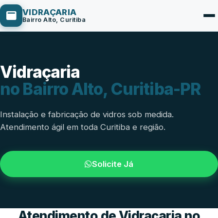
VIDRAÇARIA
Bairro Alto, Curitiba
Vidraçaria
Box de Vidro
no Bairro Alto, Curitiba-PR
Portas em Vidro
Guarda-Corpo
Instalação e fabricação de vidros sob medida.
Atendimento ágil em toda Curitiba e região.
Janelas de Vidro
Espelho Sob Medida
Solicite Já
Fachada de Vidro
Parede de Vidro
Cobertura de Vidro
Atendimento de Vidraçaria no