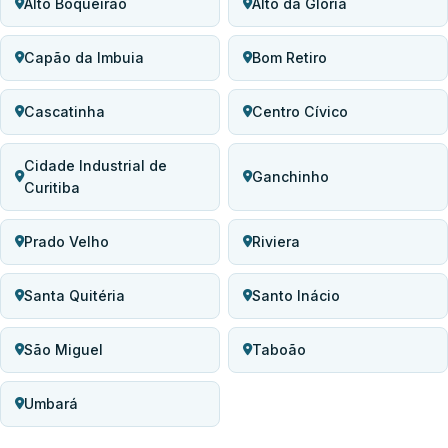
Alto Boqueirão
Alto da Glória
Capão da Imbuia
Bom Retiro
Cascatinha
Centro Cívico
Cidade Industrial de
Ganchinho
Curitiba
Prado Velho
Riviera
Santa Quitéria
Santo Inácio
São Miguel
Taboão
Umbará