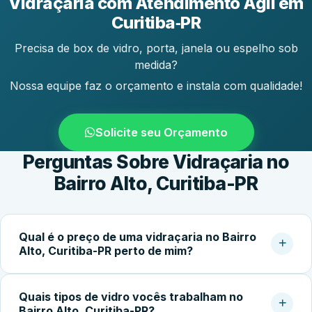
Vidraçaria com Atendimento Ágil em
Curitiba‑PR
Precisa de box de vidro, porta, janela ou espelho sob
medida?
Nossa equipe faz o orçamento e instala com qualidade!
Solicite seu Orçamento
Perguntas Sobre Vidraçaria no
Bairro Alto, Curitiba-PR
Qual é o preço de uma vidraçaria no Bairro
Alto, Curitiba-PR perto de mim?
O custo do serviço varia conforme o tipo de vidro,
Quais tipos de vidro vocês trabalham no
dimensões, espessura, acessórios e complexidade da
Bairro Alto, Curitiba-PR?