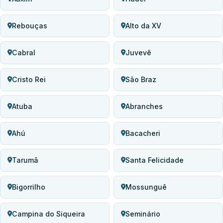
Rebouças
Alto da XV
Cabral
Juvevê
Cristo Rei
São Braz
Atuba
Abranches
Ahú
Bacacheri
Tarumã
Santa Felicidade
Bigorrilho
Mossunguê
Campina do Siqueira
Seminário