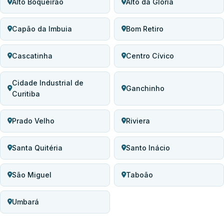
Alto Boqueirão
Alto da Glória
Capão da Imbuia
Bom Retiro
Cascatinha
Centro Cívico
Cidade Industrial de
Ganchinho
Curitiba
Prado Velho
Riviera
Santa Quitéria
Santo Inácio
São Miguel
Taboão
Umbará