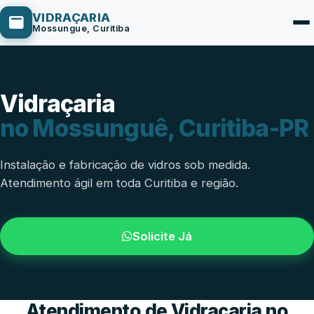
VIDRAÇARIA
Mossungue, Curitiba
Vidraçaria
Box de Vidro
no Mossunguê, Curitiba-PR
Portas em Vidro
Guarda-Corpo
Instalação e fabricação de vidros sob medida.
Atendimento ágil em toda Curitiba e região.
Janelas de Vidro
Espelho Sob Medida
Solicite Já
Fachada de Vidro
Parede de Vidro
Cobertura de Vidro
Atendimento de Vidraçaria no