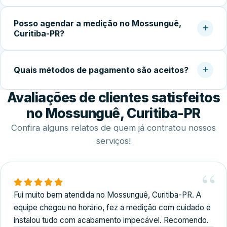
temperado faz toda a diferença na qualidade do
Após a aprovação do orçamento e fabricação do vidro
acabamento.
Posso agendar a medição no Mossunguê,
temperado (geralmente 5 a 10 dias úteis), a instalação no
Curitiba-PR?
local costuma ser concluída em 2 a 4 horas.
Sim. Trabalhamos com agendamento conforme a
disponibilidade do cliente, incluindo finais de semana,
Quais métodos de pagamento são aceitos?
para realizar medição, orçamento e fechamento do
Avaliações de clientes satisfeitos
serviço.
Disponibilizamos diversas formas de pagamento,
incluindo Pix, dinheiro, cartões de crédito e débito e
no Mossunguê, Curitiba-PR
transferência bancária.
Confira alguns relatos de quem já contratou nossos
serviços!
Fui muito bem atendida no Mossunguê, Curitiba-PR. A
equipe chegou no horário, fez a medição com cuidado e
instalou tudo com acabamento impecável. Recomendo.