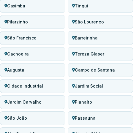
Caximba
Tingui
Pilarzinho
São Lourenço
São Francisco
Barreirinha
Cachoeira
Tereza Glaser
Augusta
Campo de Santana
Cidade Industrial
Jardim Social
Jardim Carvalho
Planalto
São João
Passaúna