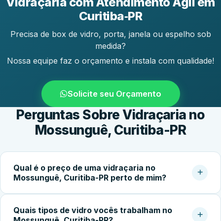
Vidraçaria com Atendimento Ágil em
Curitiba‑PR
Precisa de box de vidro, porta, janela ou espelho sob
medida?
Nossa equipe faz o orçamento e instala com qualidade!
Solicite seu Orçamento
Perguntas Sobre Vidraçaria no
Mossunguê, Curitiba-PR
Qual é o preço de uma vidraçaria no
Mossunguê, Curitiba-PR perto de mim?
O custo do serviço varia conforme o tipo de vidro,
Quais tipos de vidro vocês trabalham no
dimensões, espessura, acessórios e complexidade da
Mossunguê, Curitiba-PR?