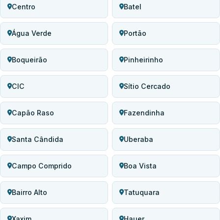
Centro
Batel
Água Verde
Portão
Boqueirão
Pinheirinho
CIC
Sítio Cercado
Capão Raso
Fazendinha
Santa Cândida
Uberaba
Campo Comprido
Boa Vista
Bairro Alto
Tatuquara
Xaxim
Hauer