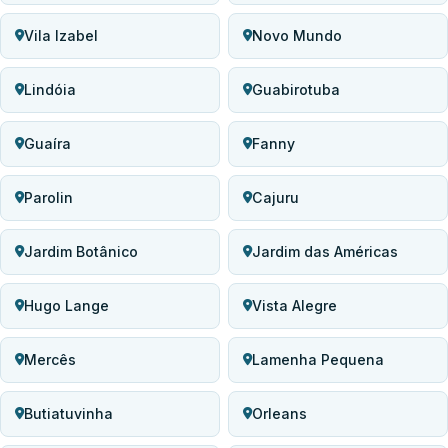
Vila Izabel
Novo Mundo
Lindóia
Guabirotuba
Guaíra
Fanny
Parolin
Cajuru
Jardim Botânico
Jardim das Américas
Hugo Lange
Vista Alegre
Mercês
Lamenha Pequena
Butiatuvinha
Orleans