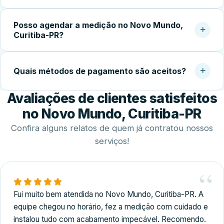
temperado faz toda a diferença na qualidade do
Após a aprovação do orçamento e fabricação do vidro
acabamento.
Posso agendar a medição no Novo Mundo,
temperado (geralmente 5 a 10 dias úteis), a instalação no
Curitiba-PR?
local costuma ser concluída em 2 a 4 horas.
Sim. Trabalhamos com agendamento conforme a
disponibilidade do cliente, incluindo finais de semana,
Quais métodos de pagamento são aceitos?
para realizar medição, orçamento e fechamento do
Avaliações de clientes satisfeitos
serviço.
Disponibilizamos diversas formas de pagamento,
incluindo Pix, dinheiro, cartões de crédito e débito e
no Novo Mundo, Curitiba-PR
transferência bancária.
Confira alguns relatos de quem já contratou nossos
serviços!
Fui muito bem atendida no Novo Mundo, Curitiba-PR. A
equipe chegou no horário, fez a medição com cuidado e
instalou tudo com acabamento impecável. Recomendo.