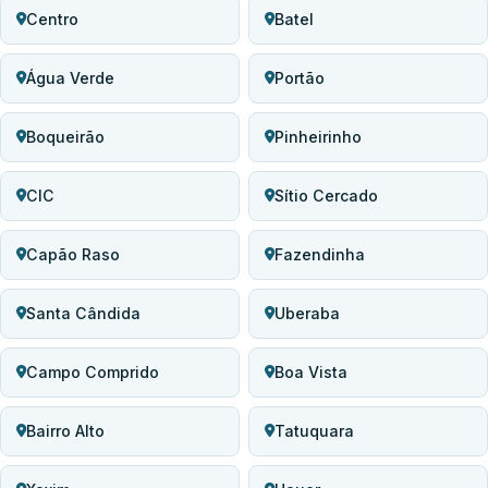
Centro
Batel
Água Verde
Portão
Boqueirão
Pinheirinho
CIC
Sítio Cercado
Capão Raso
Fazendinha
Santa Cândida
Uberaba
Campo Comprido
Boa Vista
Bairro Alto
Tatuquara