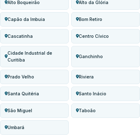
Alto Boqueirão
Alto da Glória
Capão da Imbuia
Bom Retiro
Cascatinha
Centro Cívico
Cidade Industrial de
Ganchinho
Curitiba
Prado Velho
Riviera
Santa Quitéria
Santo Inácio
São Miguel
Taboão
Umbará