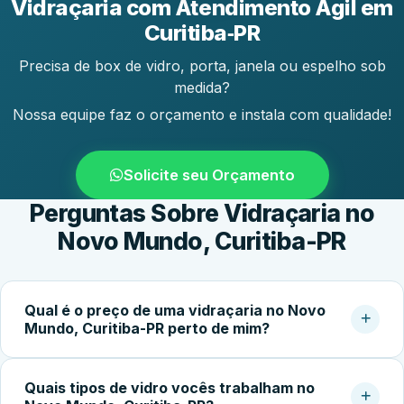
Vidraçaria com Atendimento Ágil em
Curitiba‑PR
Precisa de box de vidro, porta, janela ou espelho sob
medida?
Nossa equipe faz o orçamento e instala com qualidade!
Solicite seu Orçamento
Perguntas Sobre Vidraçaria no
Novo Mundo, Curitiba-PR
Qual é o preço de uma vidraçaria no Novo
Mundo, Curitiba-PR perto de mim?
O custo do serviço varia conforme o tipo de vidro,
Quais tipos de vidro vocês trabalham no
dimensões, espessura, acessórios e complexidade da