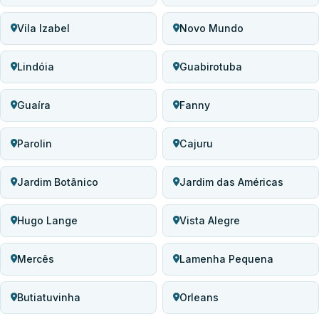
Vila Izabel
Novo Mundo
Lindóia
Guabirotuba
Guaíra
Fanny
Parolin
Cajuru
Jardim Botânico
Jardim das Américas
Hugo Lange
Vista Alegre
Mercês
Lamenha Pequena
Butiatuvinha
Orleans