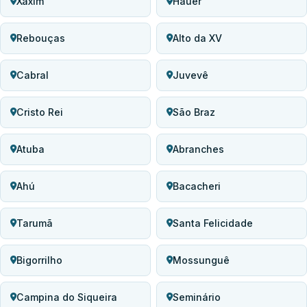
Xaxim
Hauer
Rebouças
Alto da XV
Cabral
Juvevê
Cristo Rei
São Braz
Atuba
Abranches
Ahú
Bacacheri
Tarumã
Santa Felicidade
Bigorrilho
Mossunguê
Campina do Siqueira
Seminário