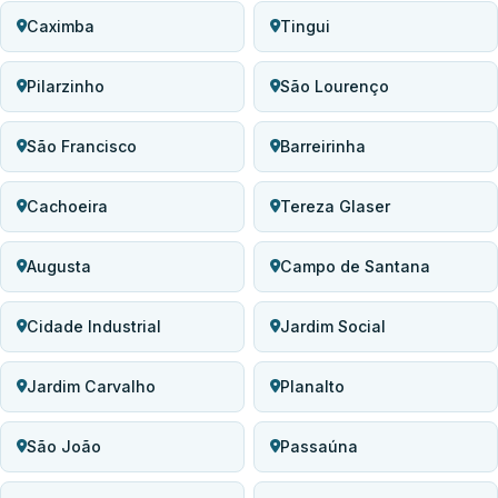
Caximba
Tingui
Pilarzinho
São Lourenço
São Francisco
Barreirinha
Cachoeira
Tereza Glaser
Augusta
Campo de Santana
Cidade Industrial
Jardim Social
Jardim Carvalho
Planalto
São João
Passaúna