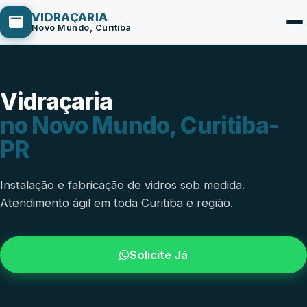
VIDRAÇARIA
Novo Mundo, Curitiba
Vidraçaria
Box de Vidro
no Novo Mundo, Curitiba-
Portas em Vidro
PR
Guarda-Corpo
Janelas de Vidro
Instalação e fabricação de vidros sob medida.
Atendimento ágil em toda Curitiba e região.
Espelho Sob Medida
Fachada de Vidro
Solicite Já
Parede de Vidro
Cobertura de Vidro