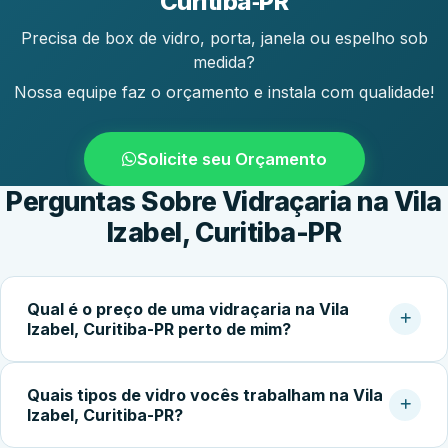
Curitiba‑PR
Precisa de box de vidro, porta, janela ou espelho sob
medida?
Nossa equipe faz o orçamento e instala com qualidade!
Solicite seu Orçamento
Perguntas Sobre Vidraçaria na Vila
Izabel, Curitiba-PR
Qual é o preço de uma vidraçaria na Vila
Izabel, Curitiba-PR perto de mim?
O custo do serviço varia conforme o tipo de vidro,
Quais tipos de vidro vocês trabalham na Vila
dimensões, espessura, acessórios e complexidade da
Izabel, Curitiba-PR?
instalação. Box simples partem de cerca de R$400,00;