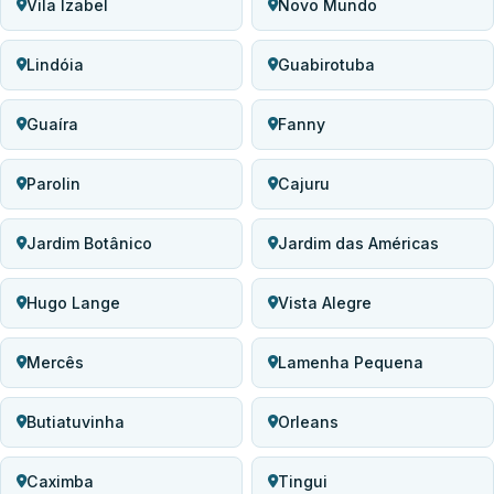
Vila Izabel
Novo Mundo
Lindóia
Guabirotuba
Guaíra
Fanny
Parolin
Cajuru
Jardim Botânico
Jardim das Américas
Hugo Lange
Vista Alegre
Mercês
Lamenha Pequena
Butiatuvinha
Orleans
Caximba
Tingui