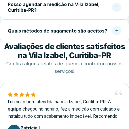
acabamento.
Posso agendar a medição na Vila Izabel,
temperado (geralmente 5 a 10 dias úteis), a instalação no
Curitiba-PR?
local costuma ser concluída em 2 a 4 horas.
Sim. Trabalhamos com agendamento conforme a
disponibilidade do cliente, incluindo finais de semana,
Quais métodos de pagamento são aceitos?
para realizar medição, orçamento e fechamento do
Avaliações de clientes satisfeitos
serviço.
Disponibilizamos diversas formas de pagamento,
incluindo Pix, dinheiro, cartões de crédito e débito e
na Vila Izabel, Curitiba-PR
transferência bancária.
Confira alguns relatos de quem já contratou nossos
serviços!
Fui muito bem atendida na Vila Izabel, Curitiba-PR. A
equipe chegou no horário, fez a medição com cuidado e
instalou tudo com acabamento impecável. Recomendo.
Patrícia L.