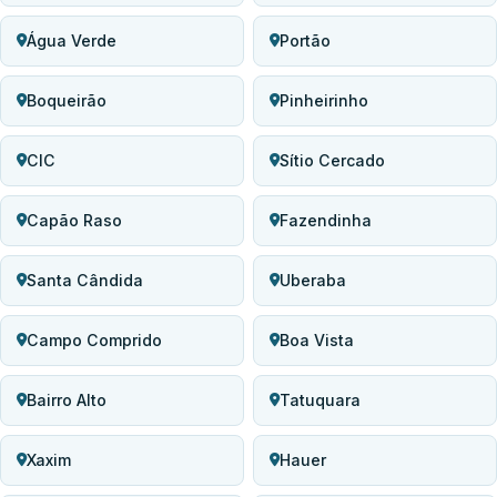
Água Verde
Portão
Boqueirão
Pinheirinho
CIC
Sítio Cercado
Capão Raso
Fazendinha
Santa Cândida
Uberaba
Campo Comprido
Boa Vista
Bairro Alto
Tatuquara
Xaxim
Hauer