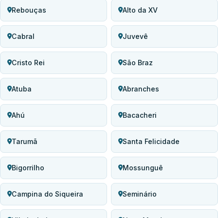
Rebouças
Alto da XV
Cabral
Juvevê
Cristo Rei
São Braz
Atuba
Abranches
Ahú
Bacacheri
Tarumã
Santa Felicidade
Bigorrilho
Mossunguê
Campina do Siqueira
Seminário