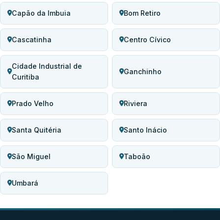
Capão da Imbuia
Bom Retiro
Cascatinha
Centro Cívico
Cidade Industrial de
Ganchinho
Curitiba
Prado Velho
Riviera
Santa Quitéria
Santo Inácio
São Miguel
Taboão
Umbará