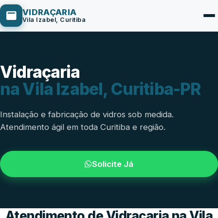
VIDRAÇARIA
Vila Izabel, Curitiba
Vidraçaria
Box de Vidro
na Vila Izabel, Curitiba-PR
Portas em Vidro
Guarda-Corpo
Instalação e fabricação de vidros sob medida.
Atendimento ágil em toda Curitiba e região.
Janelas de Vidro
Espelho Sob Medida
Solicite Já
Fachada de Vidro
Parede de Vidro
Cobertura de Vidro
Atendimento de Vidraçaria na Vila