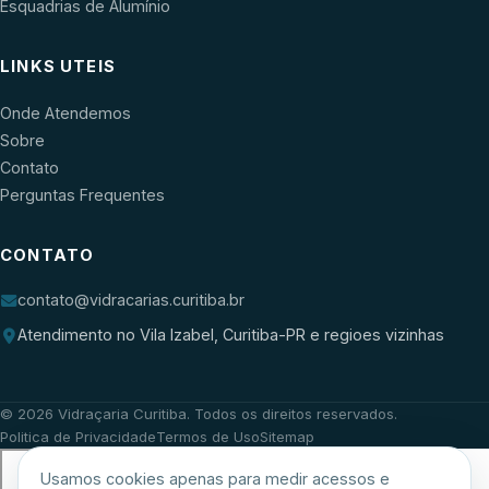
Esquadrias de Alumínio
LINKS UTEIS
Onde Atendemos
Sobre
Contato
Perguntas Frequentes
CONTATO
contato@vidracarias.curitiba.br
Atendimento no Vila Izabel, Curitiba-PR e regioes vizinhas
©
2026
Vidraçaria Curitiba
. Todos os direitos reservados.
Politica de Privacidade
Termos de Uso
Sitemap
Usamos cookies apenas para medir acessos e