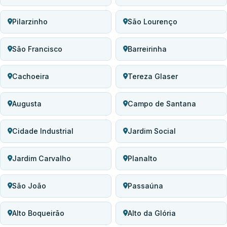
Pilarzinho
São Lourenço
São Francisco
Barreirinha
Cachoeira
Tereza Glaser
Augusta
Campo de Santana
Cidade Industrial
Jardim Social
Jardim Carvalho
Planalto
São João
Passaúna
Alto Boqueirão
Alto da Glória