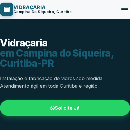
VIDRAÇARIA
Campina Do Siqueira, Curitiba
Vidraçaria
Box de Vidro
em Campina do Siqueira,
Portas em Vidro
Curitiba-PR
Guarda-Corpo
Janelas de Vidro
Instalação e fabricação de vidros sob medida.
Atendimento ágil em toda Curitiba e região.
Espelho Sob Medida
Fachada de Vidro
Solicite Já
Parede de Vidro
Cobertura de Vidro