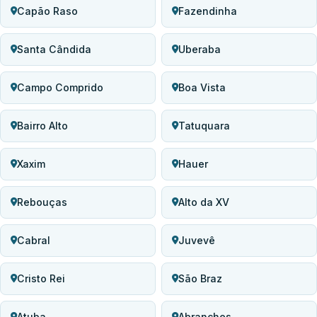
Capão Raso
Fazendinha
Santa Cândida
Uberaba
Campo Comprido
Boa Vista
Bairro Alto
Tatuquara
Xaxim
Hauer
Rebouças
Alto da XV
Cabral
Juvevê
Cristo Rei
São Braz
Atuba
Abranches