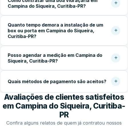
Como contratar uma boa vidraçaria em
orçamento sem compromisso, em residências,
Campina do Siqueira, Curitiba-PR?
comércios e obras na cidade de Curitiba‑PR e região.
O ideal é verificar a reputação da empresa, conferir
Quanto tempo demora a instalação de um
avaliações de clientes, pedir orçamento detalhado e
box ou porta em Campina do Siqueira,
confirmar a garantia do serviço. Experiência com vidro
Curitiba-PR?
temperado faz toda a diferença na qualidade do
acabamento.
Após a aprovação do orçamento e fabricação do vidro
Posso agendar a medição em Campina do
temperado (geralmente 5 a 10 dias úteis), a instalação no
Siqueira, Curitiba-PR?
local costuma ser concluída em 2 a 4 horas.
Sim. Trabalhamos com agendamento conforme a
disponibilidade do cliente, incluindo finais de semana,
Quais métodos de pagamento são aceitos?
para realizar medição, orçamento e fechamento do
Avaliações de clientes satisfeitos
serviço.
Disponibilizamos diversas formas de pagamento,
incluindo Pix, dinheiro, cartões de crédito e débito e
em Campina do Siqueira, Curitiba-
transferência bancária.
PR
Confira alguns relatos de quem já contratou nossos