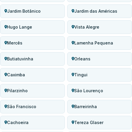
Jardim Botânico
Jardim das Américas
Hugo Lange
Vista Alegre
Mercês
Lamenha Pequena
Butiatuvinha
Orleans
Caximba
Tingui
Pilarzinho
São Lourenço
São Francisco
Barreirinha
Cachoeira
Tereza Glaser