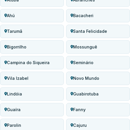
Ahú
Bacacheri
Tarumã
Santa Felicidade
Bigorrilho
Mossunguê
Campina do Siqueira
Seminário
Vila Izabel
Novo Mundo
Lindóia
Guabirotuba
Guaíra
Fanny
Parolin
Cajuru