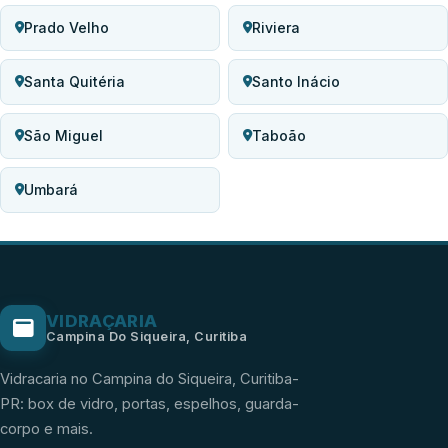
Prado Velho
Riviera
Santa Quitéria
Santo Inácio
São Miguel
Taboão
Umbará
VIDRAÇARIA
Campina Do Siqueira, Curitiba
Vidracaria no Campina do Siqueira, Curitiba-
PR: box de vidro, portas, espelhos, guarda-
corpo e mais.